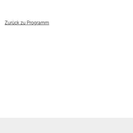
Zurück zu Programm
Frankfurter Str. 86
+49 (0) 69 829798 0
63067 Offenbach am Main
info@ledermuseum.de