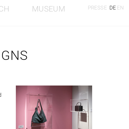
CH
MUSEUM
PRESSE
DE
EN
IGNS
d