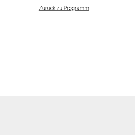
Zurück zu Programm
Frankfurter Str. 86
+49 (0) 69 
63067 Offenbach am Main
info@leder