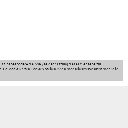
ist insbesondere die Analyse der Nutzung dieser Webseite zur
n. Bei deaktivierten Cookies stehen Ihnen möglicherweise nicht mehr alle
Impressum
Datenschutz
Barrierefreiheit