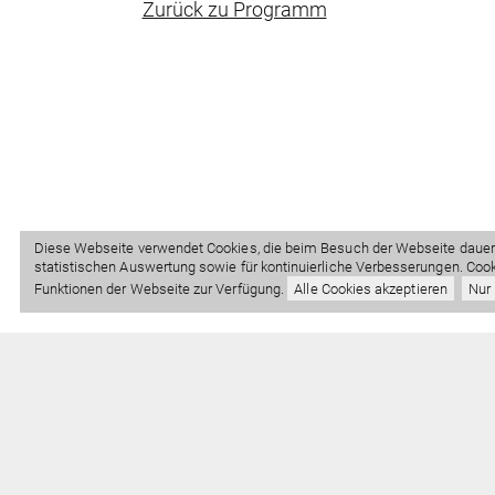
Zurück zu Programm
Diese Webseite verwendet Cookies, die beim Besuch der Webseite dauerh
statistischen Auswertung sowie für kontinuierliche Verbesserungen. Cooki
Funktionen der Webseite zur Verfügung.
Alle Cookies akzeptieren
Nur
Frankfurter Str. 86
+49 (0) 69 
63067 Offenbach am Main
info@leder