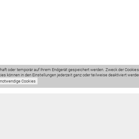
aft oder temporär auf Ihrem Endgerät gespeichert werden. Zweck der Cookies 
es können in den Einstellungen jederzeit ganz oder teilweise deaktiviert werde
 notwendige Cookies
829798 0
Öffnungszeiten
museum.de
& Eintritt