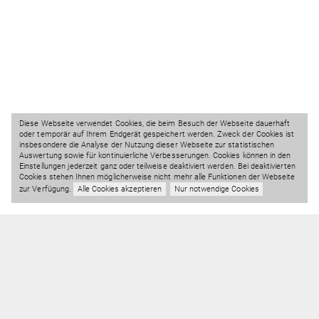
Diese Webseite verwendet Cookies, die beim Besuch der Webseite dauerhaft
oder temporär auf Ihrem Endgerät gespeichert werden. Zweck der Cookies ist
insbesondere die Analyse der Nutzung dieser Webseite zur statistischen
Auswertung sowie für kontinuierliche Verbesserungen. Cookies können in den
Einstellungen jederzeit ganz oder teilweise deaktiviert werden. Bei deaktivierten
Cookies stehen Ihnen möglicherweise nicht mehr alle Funktionen der Webseite
zur Verfügung.
Alle Cookies akzeptieren
Nur notwendige Cookies
Frankfurter Str. 86
+49 (0) 69 829798 0
63067 Offenbach am Main
info@ledermuseum.de
Öffnungszeiten
Impressum
Datenschutz
& Eintritt
Barrierefreiheit